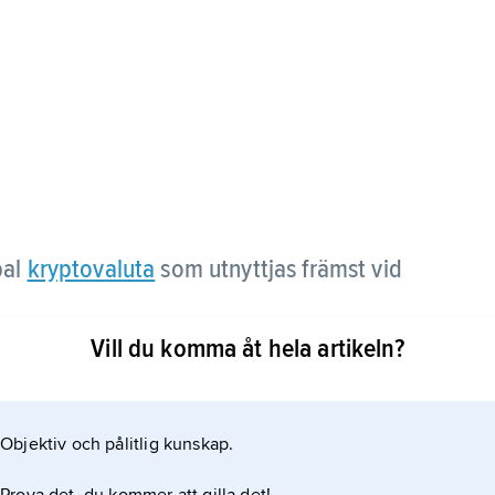
bal
kryptovaluta
som utnyttjas främst vid
Vill du komma åt hela artikeln?
 utan att någon tredje part, exempelvis en bank, är
Objektiv och pålitlig kunskap.