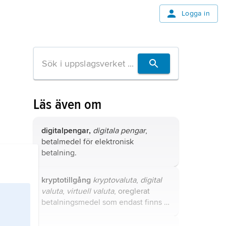
Logga in
Läs även om
digitalpengar,
digitala pengar
,
betalmedel för elektronisk
betalning.
kryptotillgång
kryptovaluta
,
digital
valuta
,
virtuell valuta
, oreglerat
betalningsmedel som endast finns i
digital form och vars värde bestäms
av de aktörer som handlar med det.