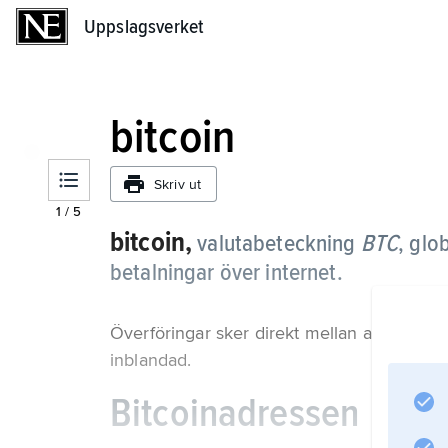
Uppslagsverket
Uppslagsverket
bitcoin
Skriv ut
1
/
5
bitcoin,
valutabeteckning
BTC
, glo
betalningar över internet.
Överföringar sker direkt mellan användarna
inblandad.
Bitcoinadressen