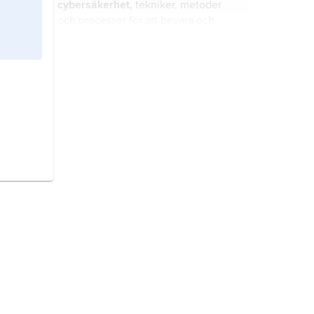
cybersäkerhet,
tekniker, metoder
och processer för att bevara och
skydda digitala tillgångar från
skador, attacker eller obehörig
åtkomst.
GSM,
engelska
global system for
mobile communications
, digitalt
mobiltelefonsystem ursprungligen
tänkt för användning enbart i Europa
men som i dag används i de flesta
dator,
digital enhet för beräkning,
länder i världen.
symbolbehandling och
kommunikation.
internet,
världsomspännande
datornät bestående av hopkopplade
regionala och lokala nät där alla
anslutna datorer kommunicerar
enligt fastställda regler,
Seychellerna
, stat i västra Indiska
kommunikationsprotokollen inom
oceanen.
TCP/IP-familjen (
Transmission