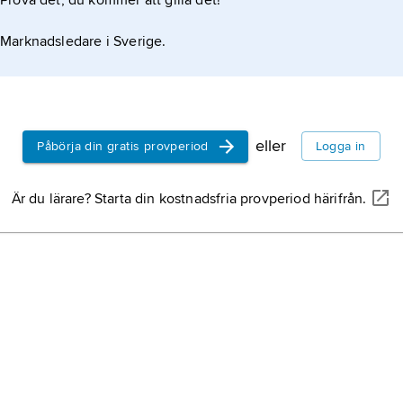
Prova det, du kommer att gilla det!
Marknadsledare i Sverige.
ar
eller
Påbörja din gratis provperiod
Logga in
Är du lärare? Starta din kostnadsfria provperiod härifrån.