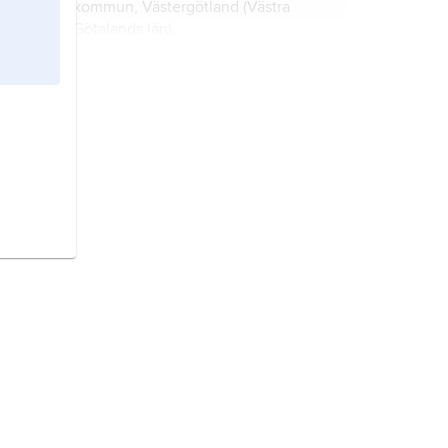
kommun, Västergötland (Västra
Götalands län).
Trästena,
f.d. församling i Töreboda
kommun, Västergötland (Västra
Götalands län).
Utby,
f.d. församling i Mariestads
kommun, Västergötland.
Broddetorp,
f.d. församling i
Falköpings kommun i Västergötland
(Västra Götalands län).
Kållerstad,
före detta församling i
Växjö stift, Gislaveds kommun,
Småland (Jönköpings län).