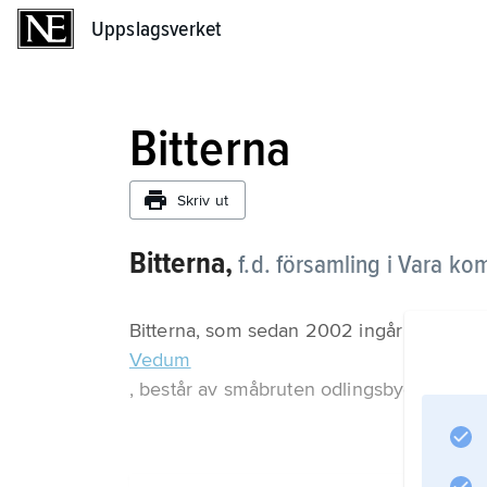
Uppslagsverket
Uppslagsverket
Bitterna
Skriv ut
Bitterna,
f.d. församling i Vara k
Bitterna, som sedan 2002 ingår i församl
Vedum
, består av småbruten odlingsbygd med sk