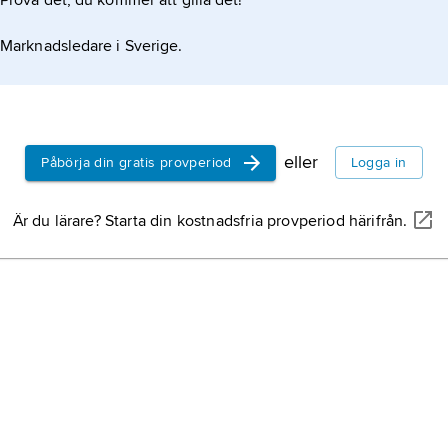
Prova det, du kommer att gilla det!
Marknadsledare i Sverige.
eller
Påbörja din gratis provperiod
Logga in
Är du lärare? Starta din kostnadsfria provperiod härifrån.