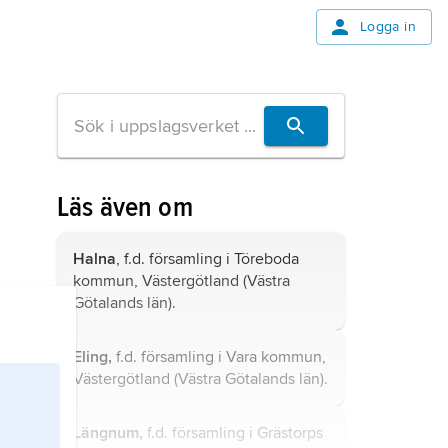
Logga in
Läs även om
Halna
, f.d. församling i Töreboda
kommun, Västergötland (Västra
Götalands län).
Eling,
f.d. församling i Vara kommun,
Västergötland (Västra Götalands län).
Längnum,
f.d. församling i Grästorps