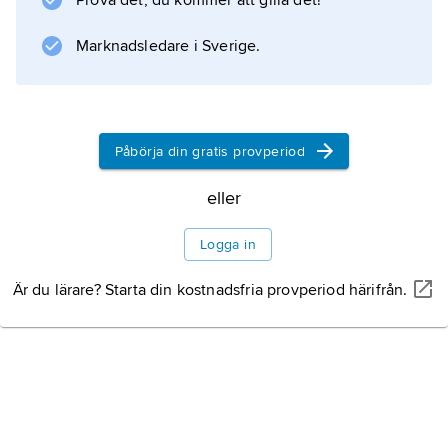
Information om artikeln
Prova det, du kommer att gilla det!
Marknadsledare i Sverige.
Påbörja din gratis provperiod
eller
Logga in
Är du lärare? Starta din kostnadsfria provperiod härifrån.