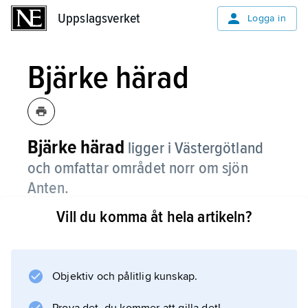
Uppslagsverket
Uppslagsverket
Logga in
Bjärke härad
Bjärke härad
ligger i Västergötland
och omfattar området norr om sjön
Anten.
Vill du komma åt hela artikeln?
Den största orten i dag är den gamla
tingsplatsen Sollebrunn.
Objektiv och pålitlig kunskap.