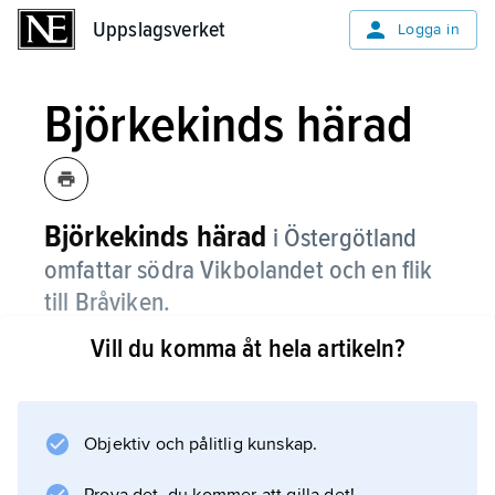
Uppslagsverket
Uppslagsverket
Logga in
Björkekinds härad
Björkekinds härad
i Östergötland
omfattar södra Vikbolandet och en flik
till Bråviken.
Vill du komma åt hela artikeln?
Det gamla tinget låg i Höckerstad i Östra Ny
socken.
Objektiv och pålitlig kunskap.