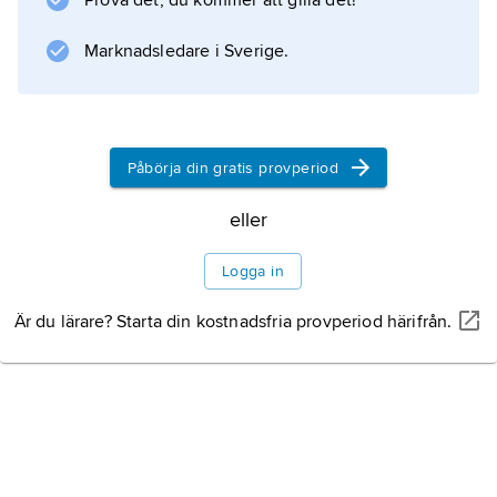
Information om artikeln
Prova det, du kommer att gilla det!
Marknadsledare i Sverige.
Påbörja din gratis provperiod
eller
Logga in
Är du lärare? Starta din kostnadsfria provperiod härifrån.