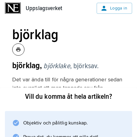
Uppslagsverket
Uppslagsverket
Logga in
björklag
björklag,
björklake
,
björksav.
Det var ända till för några generationer sedan
inte ovanligt att man tappade sav från
Vill du komma åt hela artikeln?
björkarna på våren genom att skära ett snitt i
barken och slå in en spetsig sticka i snittets
nederkant. Saven sipprade ut längs stickan
och ned i ett kärl som man hängt under.
Objektiv och pålitlig kunskap.
Björklagen kunde