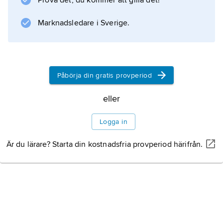
Prova det, du kommer att gilla det!
Litteraturanvisning
Marknadsledare i Sverige.
Information om artikeln
Påbörja din gratis provperiod
eller
Logga in
Är du lärare? Starta din kostnadsfria provperiod härifrån.