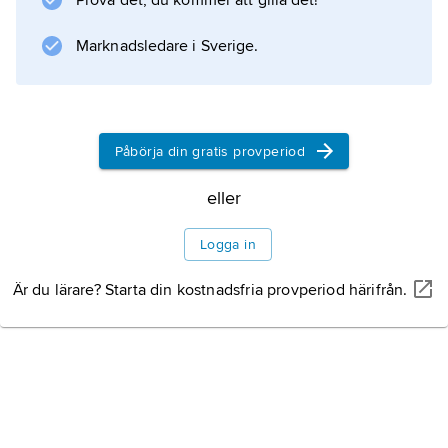
Prova det, du kommer att gilla det!
Information om artikeln
Marknadsledare i Sverige.
Påbörja din gratis provperiod
eller
Logga in
Är du lärare? Starta din kostnadsfria provperiod härifrån.