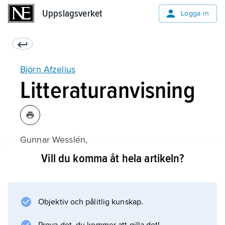
Uppslagsverket
Uppslagsverket
Logga in
Björn Afzelius
Litteraturanvisning
Gunnar Wesslén,
Björn Afzelius: En god man (och bara en
Vill du komma åt hela artikeln?
människa)
(2013).
Objektiv och pålitlig kunskap.