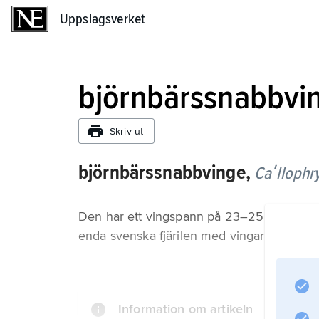
Uppslagsverket
Uppslagsverket
björnbärssnabbvi
Skriv ut
björnbärssnabbvinge,
Caʹllophry
Den har ett vingspann på 23–25 mm och ä
enda svenska fjärilen med vingar som är 
Information om artikeln