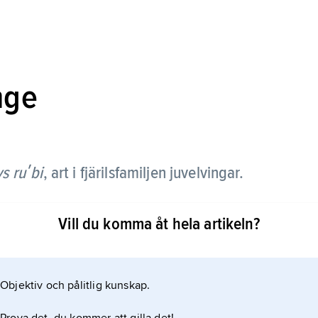
nge
s ruʹbi
,
art i fjärilsfamiljen juvelvingar.
r därmed Sveriges minsta snabbvinge. Det är den
Vill du komma åt hela artikeln?
bruna på översidan och gröna på undersidan.
Objektiv och pålitlig kunskap.