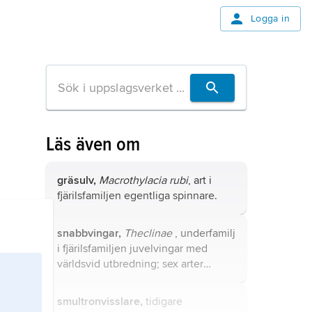
Logga in
Läs även om
gräsulv,
Macrothylacia rubi
, art i
fjärilsfamiljen egentliga spinnare.
snabbvingar,
Theclinae
, underfamilj
i fjärilsfamiljen juvelvingar med
världsvid utbredning; sex arter
förekommer i Sverige.
smultronvisslare,
tidigare