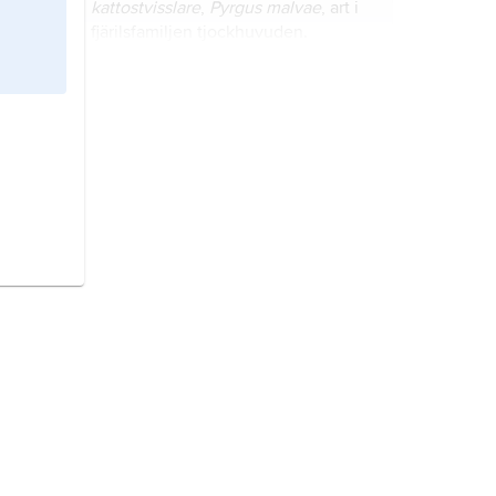
kattostvisslare
,
Pyrgus malvae
, art i
fjärilsfamiljen tjockhuvuden.
högstjärtar,
Clostera
och
Pygaera
,
släkten i fjärilsfamiljen tandspinnare.
vinbärsfuks,
Polygonia c-album
, art i
familjen praktfjärilar.
fältmätare,
gemensamt namn på ett
i Sverige 90-tal arter i fjärilsfamiljen
mätare vars larver ofta lever i öppna
marker på örter, buskar eller lövträd,
flera arter dock även i sluten
oleandersvärmare,
Daphnis nerii
,
skogsmark.
art i fjärilsfamiljen svärmare.
kamgräsfjäril,
Coenonympha
pamphilus
, art i familjen praktfjärilar.