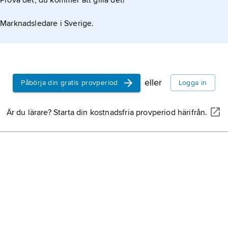
Prova det, du kommer att gilla det!
Marknadsledare i Sverige.
eller
Påbörja din gratis provperiod
Logga in
Är du lärare? Starta din kostnadsfria provperiod härifrån.