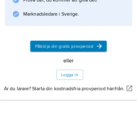
Prova det, du kommer att gilla det!
Marknadsledare i Sverige.
Påbörja din gratis provperiod
eller
Logga in
Är du lärare? Starta din kostnadsfria provperiod härifrån.