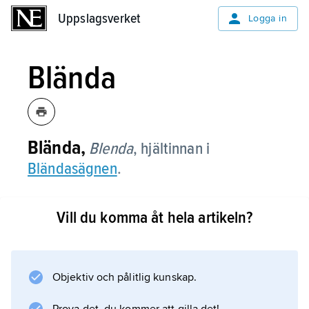
Uppslagsverket
Uppslagsverket
Logga in
Blända
Blända,
Blenda
,
hjältinnan i
Bländasägnen
.
Vill du komma åt hela artikeln?
Information om artikeln
Objektiv och pålitlig kunskap.