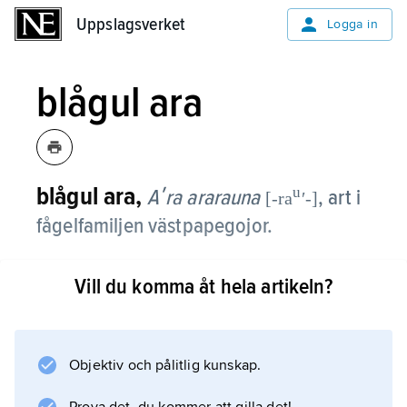
Uppslagsverket
Uppslagsverket
Logga in
blågul ara
blågul ara,
u
Aʹra ararauna
,
art i
[-ra
ʹ-]
fågelfamiljen västpapegojor.
Den är en av de största arorna, med en längd
Vill du komma åt hela artikeln?
av ca 85 cm. Vingar, rygg och hjässa är blå,
medan undersidan är gul och ansiktet vitt
med svarta streck.
Objektiv och pålitlig kunskap.