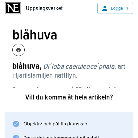
Uppslagsverket
Uppslagsverket
Logga in
blåhuva
blåhuva,
Diʹloba caeruleoceʹphala
,
art
i fjärilsfamiljen nattflyn.
Den har ett vingspann på 32–41 mm och är
Vill du komma åt hela artikeln?
gråspräcklig med ett par stora vitaktiga fläckar
i vardera framvingen. Namnet syftar på att
huvudet och främre delen av mellankroppen
är blåvioletta. Larven lever på olika lövträd,
Objektiv och pålitlig kunskap.
speciellt fruktträd.