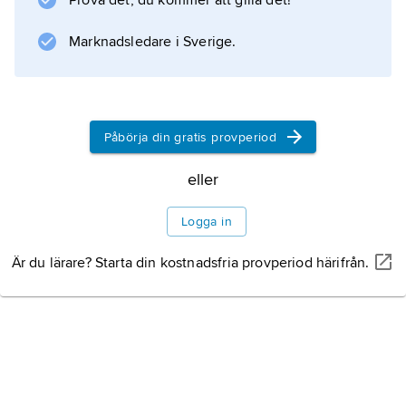
Prova det, du kommer att gilla det!
Marknadsledare i Sverige.
Information om artikeln
Påbörja din gratis provperiod
eller
Logga in
Är du lärare? Starta din kostnadsfria provperiod härifrån.