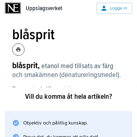
Uppslagsverket
Uppslagsverket
Logga in
blåsprit
blåsprit,
etanol med tillsats av färg
och smakämnen (denatureringsmedel).
Den används till rengöring.
Vill du komma åt hela artikeln?
Information om artikeln
Objektiv och pålitlig kunskap.