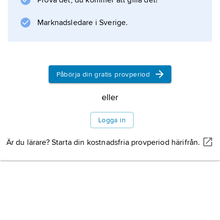
Prova det, du kommer att gilla det!
Marknadsledare i Sverige.
Påbörja din gratis provperiod
eller
Logga in
Är du lärare? Starta din kostnadsfria provperiod härifrån.