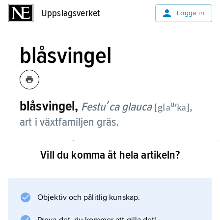
Uppslagsverket
Uppslagsverket
Logga in
blåsvingel
blåsvingel,
u
Festuʹca glauca
,
[gla
ʹka]
art i växtfamiljen gräs.
Det är en flerårig, tätt tuvad, 20–50 cm hög,
Vill du komma åt hela artikeln?
helt blådaggig art med ca 1 mm breda,
upprätta blad med långa hår på ovansidan.
Vippan är ca 5 cm lång, upprätt och mycket
tät.
Objektiv och pålitlig kunskap.