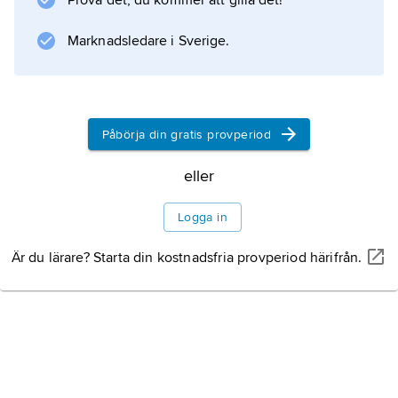
Prova det, du kommer att gilla det!
Marknadsledare i Sverige.
Information om artikeln
Påbörja din gratis provperiod
eller
Logga in
Är du lärare? Starta din kostnadsfria provperiod härifrån.