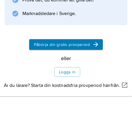
Prova det, du kommer att gilla det!
Marknadsledare i Sverige.
Information om artikeln
Påbörja din gratis provperiod
eller
Logga in
Är du lärare? Starta din kostnadsfria provperiod härifrån.