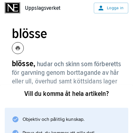
Uppslagsverket
Uppslagsverket
Logga in
blösse
blösse,
hudar och skinn som förberetts
för garvning genom borttagande av hår
eller ull, överhud samt köttsidans lager
av fett och köttrester.
Vill du komma åt hela artikeln?
Se
epidermis
.
Objektiv och pålitlig kunskap.