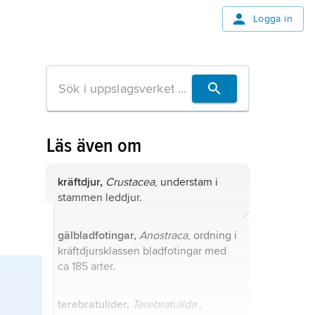
Logga in
Läs även om
kräftdjur,
Crustacea
, understam i
stammen leddjur.
gälbladfotingar,
Anostraca
, ordning i
kräftdjursklassen bladfotingar med
ca 185 arter.
terebratulider,
Terebratulida
,