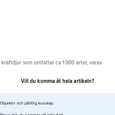
 kräftdjur som omfattar ca 1 000 arter, varav
Vill du komma åt hela artikeln?
fotingar, sköldbladfotingar, musselräkor och
djur, som har ledade, runda ben, har bladfotingarna
re vätsketryck.
Objektiv och pålitlig kunskap.