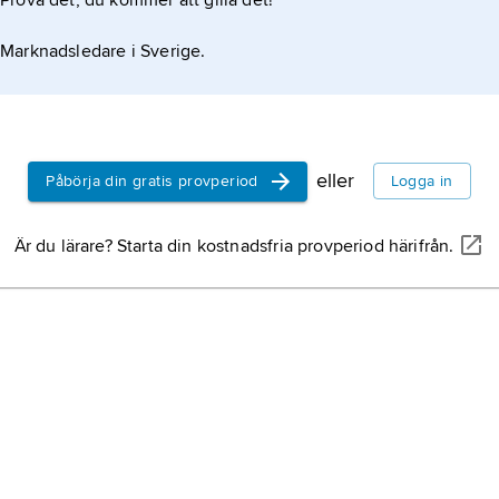
Prova det, du kommer att gilla det!
Marknadsledare i Sverige.
eller
Påbörja din gratis provperiod
Logga in
Är du lärare? Starta din kostnadsfria provperiod härifrån.