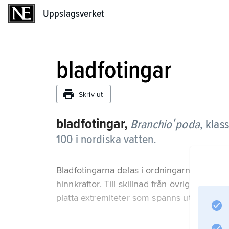
Uppslagsverket
Uppslagsverket
bladfotingar
Skriv ut
bladfotingar,
Branchioʹpoda
,
klass
100 i nordiska vatten.
Bladfotingarna delas i ordningarna gälblad
hinnkräftor. Till skillnad från övriga kräft
platta extremiteter som spänns ut av ett in