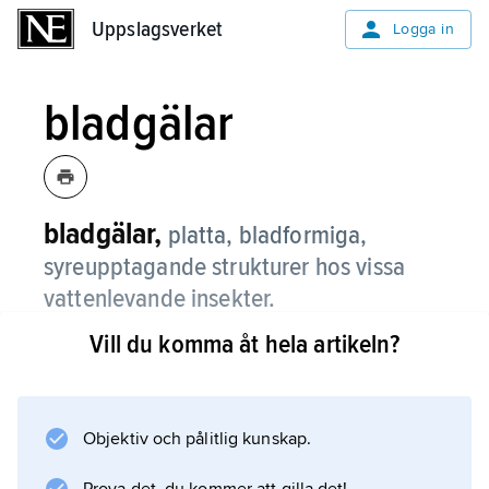
Uppslagsverket
Uppslagsverket
Logga in
bladgälar
bladgälar,
platta, bladformiga,
syreupptagande strukturer hos vissa
vattenlevande insekter.
Vill du komma åt hela artikeln?
Så har t.ex. flicksländornas och
jungfrusländornas larver tre bladgälar i
bakkroppsspetsen.
Objektiv och pålitlig kunskap.