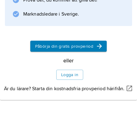
Prova det, du kommer att gilla det!
Information om artikeln
Marknadsledare i Sverige.
Påbörja din gratis provperiod
eller
Logga in
Är du lärare? Starta din kostnadsfria provperiod härifrån.