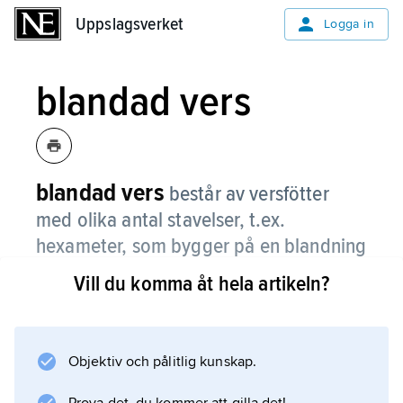
Uppslagsverket
Uppslagsverket
Logga in
blandad vers
blandad vers
består av versfötter
med olika antal stavelser, t.ex.
hexameter, som bygger på en blandning
av daktyler ◡−− (trestaviga) och
Vill du komma åt hela artikeln?
trokéer ◡− (tvåstaviga).
Eftersom varje versfot anses vara lika lång
tidsmässigt måste stavelserna läsas snabbare i
Objektiv och pålitlig kunskap.
trestaviga än i tvåstaviga versfötter. Genom att