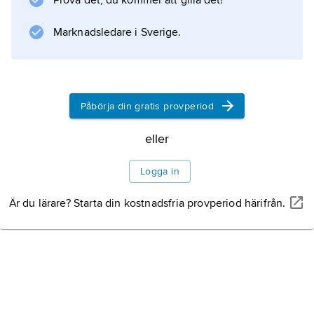
Prova det, du kommer att gilla det!
variera andelen trestaviga versfötter kan man
därför ge versen karaktär av ”livfullhet”
Marknadsledare i Sverige.
respektive ”lugn”.
Påbörja din gratis provperiod
Information om artikeln
eller
Logga in
Är du lärare? Starta din kostnadsfria provperiod härifrån.