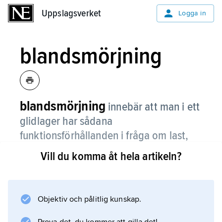
Uppslagsverket
Uppslagsverket
Logga in
blandsmörjning
blandsmörjning
innebär att man i ett
glidlager har sådana
funktionsförhållanden i fråga om last,
hastighet, ytjämnhet, smörjmedel och
Vill du komma åt hela artikeln?
geometri att lasten inte helt bärs av det
alstrade smörjmedelstrycket utan delvis
överförs via direktkontakt mellan
Objektiv och pålitlig kunskap.
ytorna.