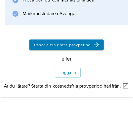
Prova det, du kommer att gilla det!
Man får då ett visst slitage.
Marknadsledare i Sverige.
Information om artikeln
Påbörja din gratis provperiod
eller
Logga in
Är du lärare? Starta din kostnadsfria provperiod härifrån.