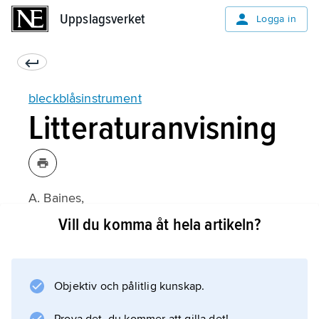
Uppslagsverket
Uppslagsverket
Logga in
bleckblåsinstrument
Litteraturanvisning
A. Baines,
Brass Instruments
Vill du komma åt hela artikeln?
(1976).
Objektiv och pålitlig kunskap.
Information om artikeln