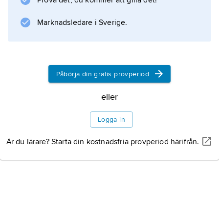
Prova det, du kommer att gilla det!
Marknadsledare i Sverige.
Påbörja din gratis provperiod
eller
Logga in
Är du lärare? Starta din kostnadsfria provperiod härifrån.