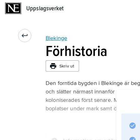
Uppslagsverket
Uppslagsverket
Blekinge
Förhistoria
Skriv ut
Den forntida bygden i Blekinge är beg
och slätter närmast innanför kusten. 
koloniserades först senare. Mer än 3 0
boplatser under mark samt överodlade