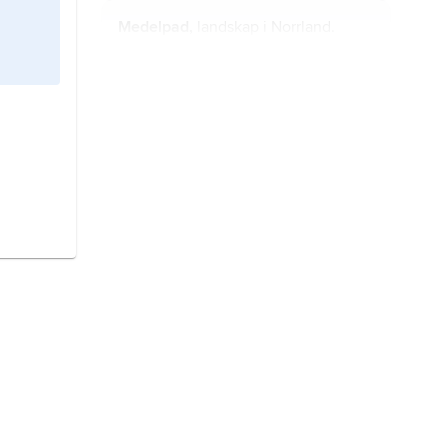
Medelpad,
landskap i Norrland.
Östergötland,
landskap i Götaland.
Bohuslän,
Sveriges västligaste
landskap, beläget vid Skagerrak.
Hälsingland,
landskap i Norrland.
Västmanland,
landskap i Svealand.