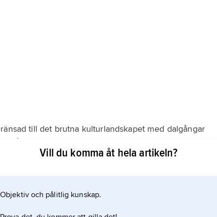
ränsad till det brutna kulturlandskapet med dalgångar
Skärgården, skogsbygden i norr och det östra kustlandet
Vill du komma åt hela artikeln?
00 synliga fasta fornlämningar är kända, vartill kommer
 lämningar.
Objektiv och pålitlig kunskap.