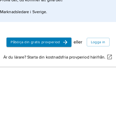
Prova det, du kommer att gilla det!
Marknadsledare i Sverige.
eller
Påbörja din gratis provperiod
Logga in
Är du lärare? Starta din kostnadsfria provperiod härifrån.