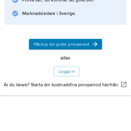
Prova det, du kommer att gilla det!
Marknadsledare i Sverige.
Påbörja din gratis provperiod
eller
Logga in
Är du lärare? Starta din kostnadsfria provperiod härifrån.