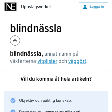
Uppslagsverket
Uppslagsverket
Logga in
blindnässla
blindnässla,
annat namn på
växtarterna
vitplister
och
väggört
.
Vill du komma åt hela artikeln?
Information om artikeln
Objektiv och pålitlig kunskap.