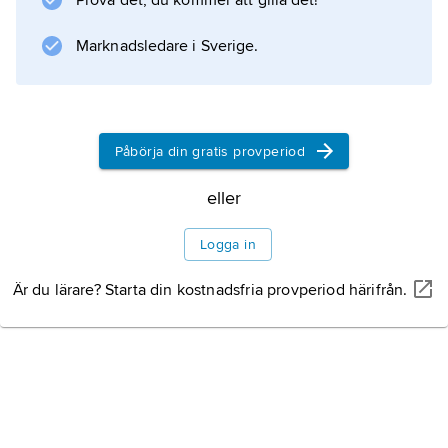
Prova det, du kommer att gilla det!
mikroorganismer. Se vidare
Marknadsledare i Sverige.
Information om artikeln
Påbörja din gratis provperiod
eller
Logga in
Är du lärare? Starta din kostnadsfria provperiod härifrån.