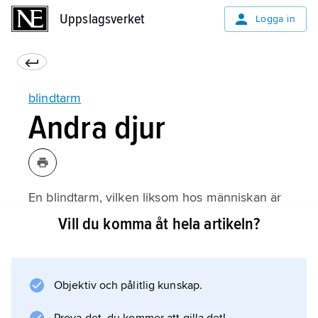
Uppslagsverket
Uppslagsverket
Logga in
blindtarm
Andra djur
En blindtarm, vilken liksom hos människan är
placerad vid övergången mellan tunntarmen
Vill du komma åt hela artikeln?
och tjocktarmen, finns hos de flesta däggdjur.
Den är särskilt väl utvecklad hos många
växtätare som hästar, elefanter, gnagare och
Objektiv och pålitlig kunskap.
hardjur. Den fungerar hos dessa som ett slags
jäskammare, där bl.a. cellulosa bryts ned av