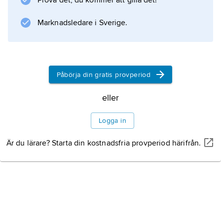
Prova det, du kommer att gilla det!
Marknadsledare i Sverige.
Information om artikeln
Påbörja din gratis provperiod
eller
Logga in
Är du lärare? Starta din kostnadsfria provperiod härifrån.