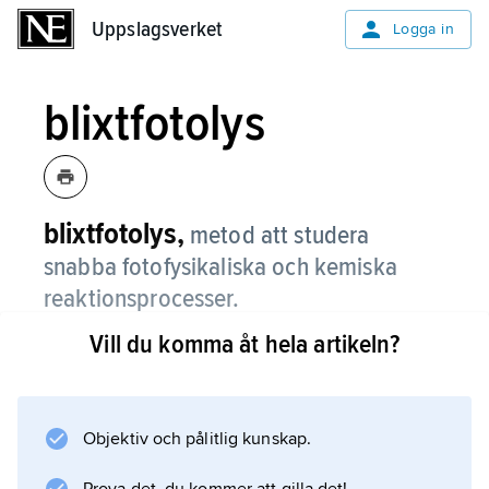
Uppslagsverket
Uppslagsverket
Logga in
blixtfotolys
blixtfotolys,
metod att studera
snabba fotofysikaliska och kemiska
reaktionsprocesser.
Vill du komma åt hela artikeln?
Den bygger på att det system som ska
undersökas exponeras för en blixt från en
urladdningslampa. Jämför
fotolys
Objektiv och pålitlig kunskap.
.