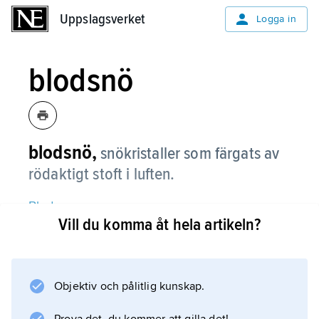
Uppslagsverket
Uppslagsverket
Logga in
blodsnö
blodsnö,
snökristaller som färgats av
rödaktigt stoft i luften.
Blodregn
Vill du komma åt hela artikeln?
är samma fenomen och inträffar då snö vid
plusgrader smälter till regn på väg mot
marken. Det röda stoftet kan ackumuleras på
snötäcket under avsmältning eller
Objektiv och pålitlig kunskap.
avdunstning.