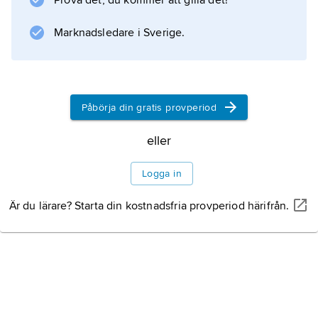
Prova det, du kommer att gilla det!
Marknadsledare i Sverige.
Information om artikeln
Påbörja din gratis provperiod
eller
Logga in
Är du lärare? Starta din kostnadsfria provperiod härifrån.