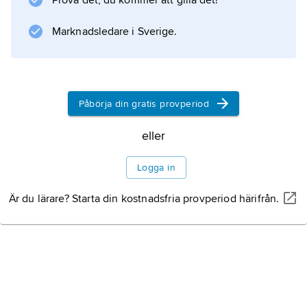
Prova det, du kommer att gilla det!
starkt krusiga, ca 2 cm breda, tillplattade
grenar. Foten, som förblir underjordisk,
Marknadsledare i Sverige.
Information om artikeln
Påbörja din gratis provperiod
eller
Logga in
Är du lärare? Starta din kostnadsfria provperiod härifrån.