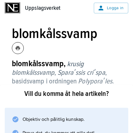
Uppslagsverket
Uppslagsverket
Logga in
blomkålssvamp
blomkålssvamp,
krusig
blomkålssvamp
,
Sparaʹssis criʹspa
,
basidsvamp i ordningen
Polyporaʹles
.
Vill du komma åt hela artikeln?
Svampen bildar mycket stora fruktkroppar,
10–40 cm breda, upp till 30 cm höga och
med en vikt på upp till 14 kg. Som ung är
svampen vit för att senare bli gräddfärgad och
Objektiv och pålitlig kunskap.
så småningom brun. Fruktkroppen består av