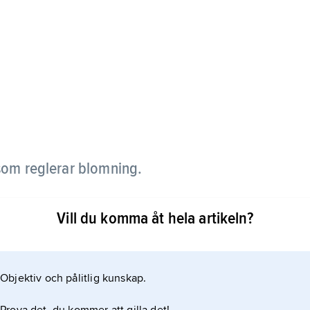
om reglerar blomning.
 visar att något slags kemisk signal överförs från
Vill du komma åt hela artikeln?
arar mot lämplig årstid för blomning) till
ommor utvecklas. Denna kemiska signal kallades
Objektiv och pålitlig kunskap.