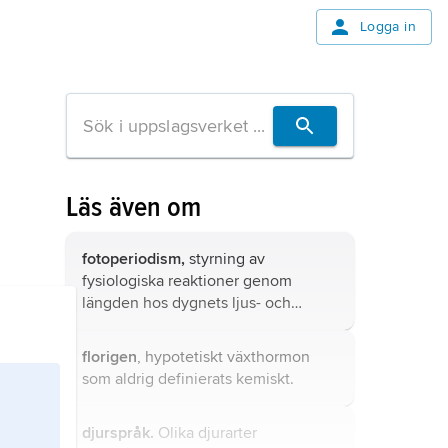
Logga in
Läs även om
fotoperiodism,
styrning av
fysiologiska reaktioner genom
längden hos dygnets ljus- och
mörkerperioder (dag respektive
natt).
florigen
, hypotetiskt växthormon
som aldrig definierats kemiskt.
djurspråk.
Olika djurarter