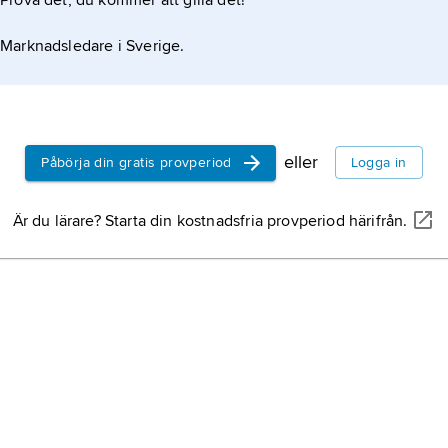
Prova det, du kommer att gilla det!
Marknadsledare i Sverige.
eller
Påbörja din gratis provperiod
Logga in
Är du lärare? Starta din kostnadsfria provperiod härifrån.