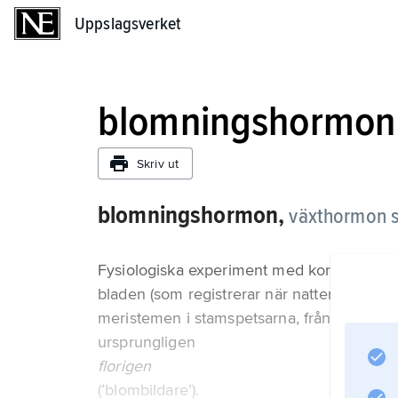
Uppslagsverket
Uppslagsverket
blomningshormon
Skriv ut
blomningshormon,
växthormon s
Fysiologiska experiment med kortdagsväxter
bladen (som registrerar när nattens längd sv
meristemen i stamspetsarna, från vilka bl
ursprungligen
florigen
(’blombildare’).