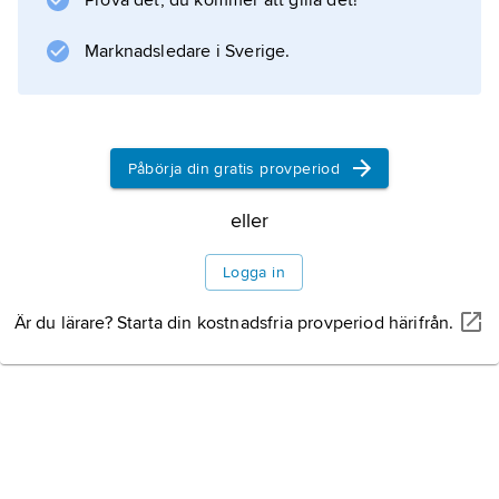
Prova det, du kommer att gilla det!
Marknadsledare i Sverige.
Påbörja din gratis provperiod
eller
Logga in
Är du lärare? Starta din kostnadsfria provperiod härifrån.