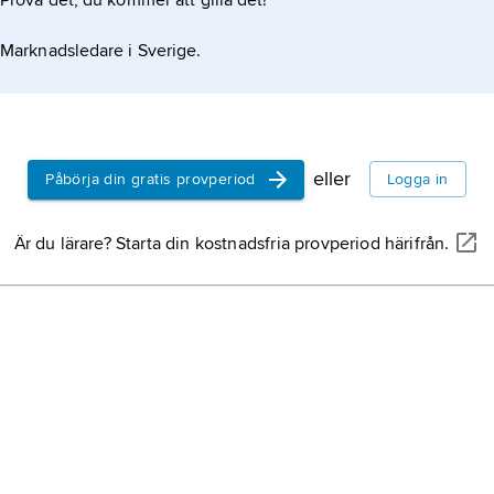
Prova det, du kommer att gilla det!
Marknadsledare i Sverige.
eller
Påbörja din gratis provperiod
Logga in
Är du lärare? Starta din kostnadsfria provperiod härifrån.