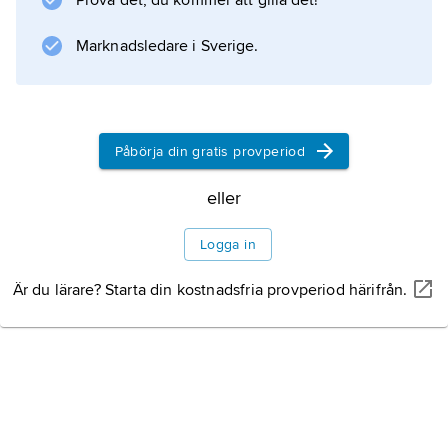
Prova det, du kommer att gilla det!
Marknadsledare i Sverige.
Påbörja din gratis provperiod
eller
Logga in
Är du lärare? Starta din kostnadsfria provperiod härifrån.