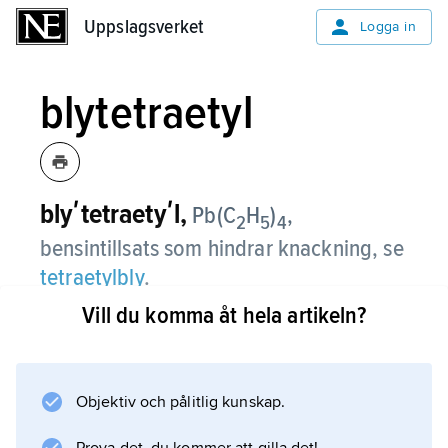
Uppslagsverket
Uppslagsverket
Logga in
blytetraetyl
blyʹtetraetyʹl,
Pb(C
H
)
,
2
5
4
bensintillsats som hindrar knackning, se
tetraetylbly
.
Vill du komma åt hela artikeln?
Information om artikeln
Objektiv och pålitlig kunskap.