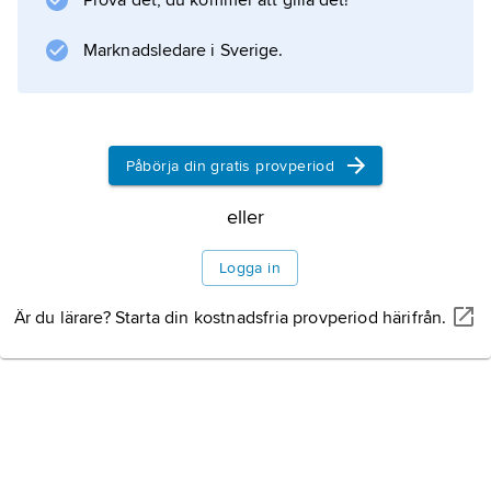
Prova det, du kommer att gilla det!
Marknadsledare i Sverige.
Påbörja din gratis provperiod
eller
Logga in
Är du lärare? Starta din kostnadsfria provperiod härifrån.