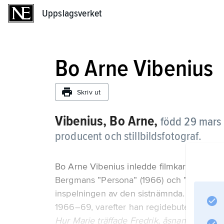
Uppslagsverket
Uppslagsverket
Bo Arne Vibenius
Skriv ut
Vibenius, Bo Arne,
född 29 mars 
producent och stillbildsfotograf.
Bo Arne Vibenius inledde filmkarriären 1
Bergmans ”Persona” (1966) och ”Vargtimm
inspelningen av den sistnämnda. Han utbild
1966–69, varefter han regidebuterade me
Hur Marie träffade Fredrik, åsnan Rebus, 