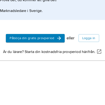
Prova det, du kommer att gilla det!
Marknadsledare i Sverige.
eller
Påbörja din gratis provperiod
Logga in
Är du lärare? Starta din kostnadsfria provperiod härifrån.