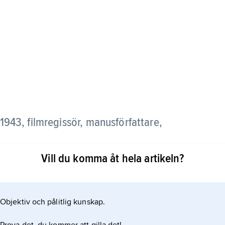
1943, filmregissör, manusförfattare,
Vill du komma åt hela artikeln?
965–66 som biträdande inspelningsledare på Ingmar
en” (1968) och gjorde även en film om
ade sig på Svenska Filminstitutets filmskola
Objektiv och pålitlig kunskap.
d den egenfinansierade barnfilmen
kängurun Ploj