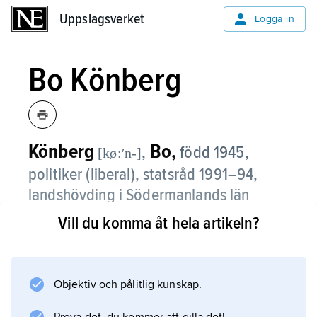
Uppslagsverket
Uppslagsverket
Logga in
Bo Könberg
Könberg
Bo,
,
född 1945,
[kø:ʹn-]
politiker (liberal), statsråd 1991–94,
landshövding i Södermanlands län
2006–12.
Vill du komma åt hela artikeln?
Bo Könberg var 1978–91 ledande
landstingspolitiker i Stockholms län med
ansvar främst för sjukvård och sociala frågor.
Objektiv och pålitlig kunskap.
Åren 1991–94 var han biträdande