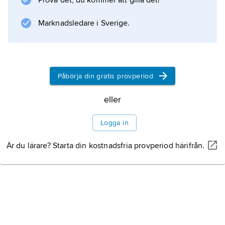
Prova det, du kommer att gilla det!
Bland hans större arbeten märks
Rembrandt
Marknadsledare i Sverige.
(1956) och
Barockens epok
(Levande konst genom tiderna 4, 1968).
Påbörja din gratis provperiod
eller
Information om artikeln
Logga in
Är du lärare? Starta din kostnadsfria provperiod härifrån.