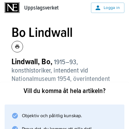
Uppslagsverket
Uppslagsverket
Logga in
Bo Lindwall
Lindwall, Bo,
1915–93,
konsthistoriker, intendent vid
Nationalmuseum 1954, överintendent
vid Prins Eugens Waldemarsudde 1970–
Vill du komma åt hela artikeln?
80.
Lindwall skrev konstkritik i bl.a. Svenska
Dagbladet och var redaktör för Konstrevy
Objektiv och pålitlig kunskap.
samt medarbetade i Tidens konsthistoria.