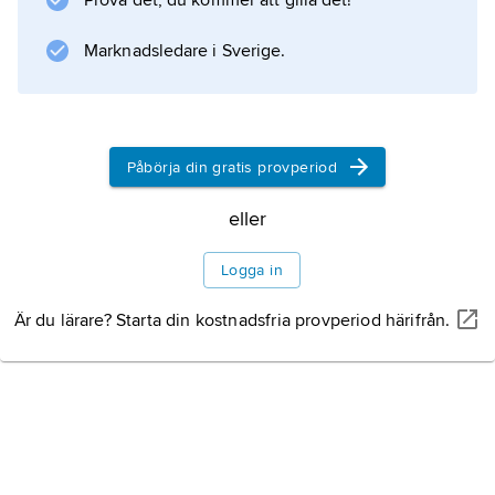
Prova det, du kommer att gilla det!
Jonasson (synthesizer; född 1967), Conny
Nimmersjö (gitarr; född 1967), John Essing
Marknadsledare i Sverige.
(gitarr; född 1964), Mats Hellquist (bas;
Påbörja din gratis provperiod
Information om artikeln
eller
Logga in
Är du lärare? Starta din kostnadsfria provperiod härifrån.