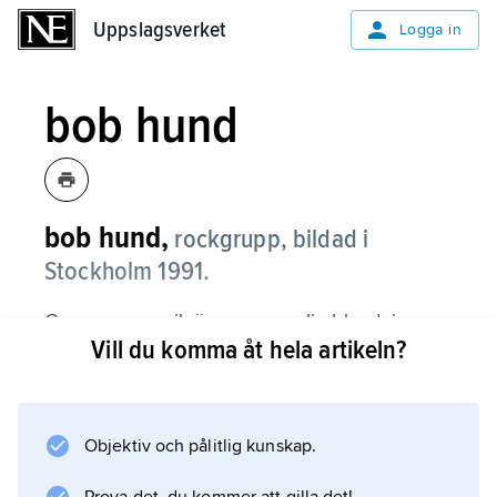
Uppslagsverket
Uppslagsverket
Logga in
bob hund
bob hund,
rockgrupp, bildad i
Stockholm 1991.
Gruppens musik är en personlig blandning av
Vill du komma åt hela artikeln?
punk, syntpop och andra influenser.
Centralgestalt är sångaren och textförfattaren
Thomas Öberg (född 1967), vars egensinniga
och underfundiga texter rönt stor
Objektiv och pålitlig kunskap.
uppmärksamhet. Övriga medlemmar är Jonas