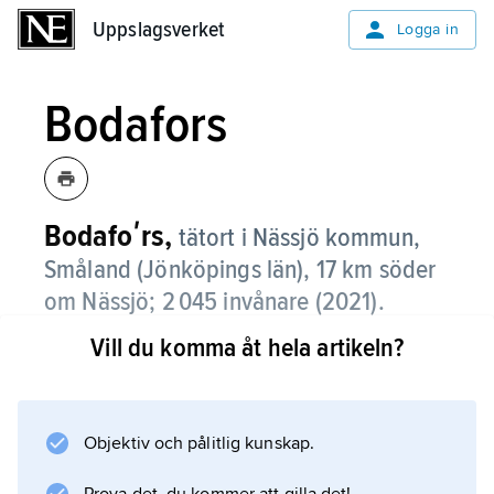
Uppslagsverket
Uppslagsverket
Logga in
Bodafors
Bodafoʹrs,
tätort i Nässjö kommun,
Småland (Jönköpings län), 17 km söder
om Nässjö;
2 045 invånare (2021)
.
Vill du komma åt hela artikeln?
Trä- och möbelindustri dominerade under lång
tid näringslivet. Se även
Svenska Möbelfabrikerna AB
.
Objektiv och pålitlig kunskap.