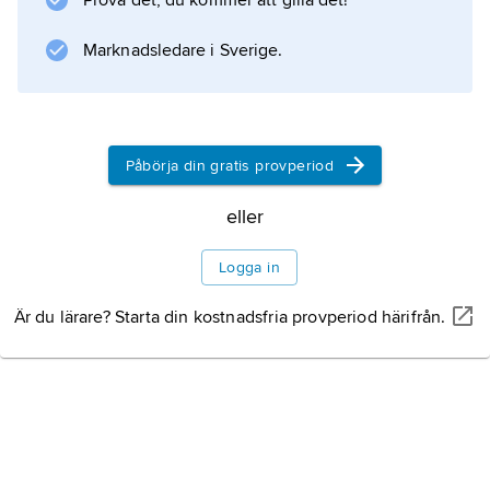
Prova det, du kommer att gilla det!
där.
Marknadsledare i Sverige.
Information om artikeln
Påbörja din gratis provperiod
eller
Logga in
Är du lärare? Starta din kostnadsfria provperiod härifrån.