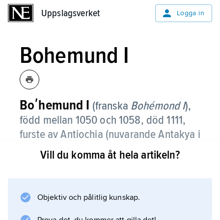
Uppslagsverket
Uppslagsverket
Logga in
Bohemund I
Boʹhemund I
(franska
Bohémond I
),
född mellan 1050 och 1058, död 1111,
furste av Antiochia (nuvarande Antakya i
Turkiet) från 1098, en av ledarna för det
Vill du komma åt hela artikeln?
första korståget (1096–99).
Han var äldste son till normanden Robert
Guiscard, hertig av Apulien. Bohemund I intog
Objektiv och pålitlig kunskap.
Antiochia 1098 och etablerade sig som furste