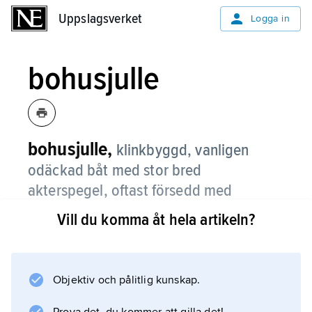
Uppslagsverket
Uppslagsverket
Logga in
bohusjulle
bohusjulle,
klinkbyggd, vanligen
odäckad båt med stor bred
akterspegel, oftast försedd med
sprisegelrigg.
Vill du komma åt hela artikeln?
Typen kom till på 1800-talet och har framför
allt byggts på Orust.
Objektiv och pålitlig kunskap.