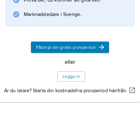
Prova det, du kommer att gilla det!
Information om artikeln
Marknadsledare i Sverige.
Påbörja din gratis provperiod
eller
Logga in
Är du lärare? Starta din kostnadsfria provperiod härifrån.