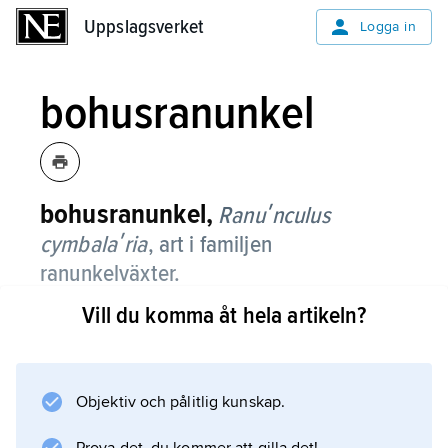
Uppslagsverket
Uppslagsverket
Logga in
bohusranunkel
bohusranunkel,
Ranuʹnculus
cymbalaʹria
,
art i familjen
ranunkelväxter.
Vill du komma åt hela artikeln?
Det är en liten, kal, flerårig ört med
nedliggande och vid noderna rotslående
stjälk. Bladen är långskaftade, hela och
hjärtlika med naggad kant. De ljusgula, 6–8
Objektiv och pålitlig kunskap.
mm breda blommorna sitter ensamma på