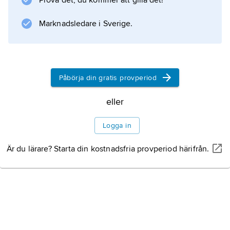
Prova det, du kommer att gilla det!
upprätta, ca 5 cm höga skaft, och blomningen
inträffar under hög- och eftersommaren.
Marknadsledare i Sverige.
Information om artikeln
Påbörja din gratis provperiod
eller
Logga in
Är du lärare? Starta din kostnadsfria provperiod härifrån.