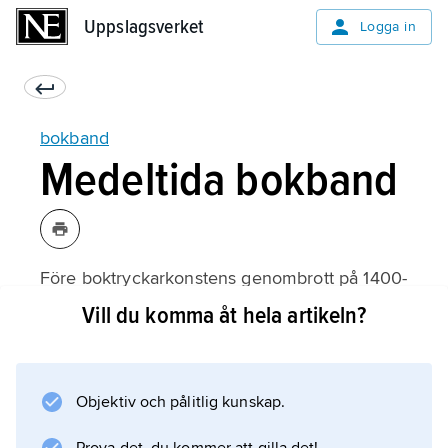
Uppslagsverket
Uppslagsverket
Logga in
bokband
Medeltida bokband
Före boktryckarkonstens genombrott på 1400-
talet bestod de värdefullaste handskrifternas
Vill du komma åt hela artikeln?
pärmar ofta av skinnbeklädda träskivor,
dekorerade med reliefer i elfenben, drivet
silver eller guld. Även inläggningar med
Objektiv och pålitlig kunskap.
ädelstenar, pärlor och färgrik emalj förekom.
Reliefernas motiv hämtades ofta från bilder ur