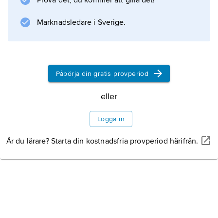
Prova det, du kommer att gilla det!
bokens innehåll; eftersom dessa s.k.
klenodband oftast var liturgiska böcker för
Marknadsledare i Sverige.
Information om artikeln
Påbörja din gratis provperiod
eller
Logga in
Är du lärare? Starta din kostnadsfria provperiod härifrån.