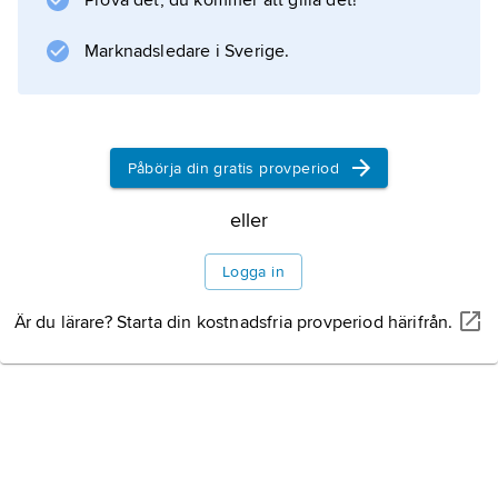
Prova det, du kommer att gilla det!
före boktryckarkonsten för att sätta samman
bladen i handskrifter.
Marknadsledare i Sverige.
Litteraturanvisning
Påbörja din gratis provperiod
eller
Information om artikeln
Logga in
Är du lärare? Starta din kostnadsfria provperiod härifrån.