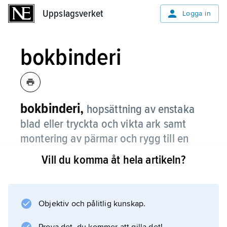
Uppslagsverket
Uppslagsverket
Logga in
bokbinderi
bokbinderi,
hopsättning av enstaka
blad eller tryckta och vikta ark samt
montering av pärmar och rygg till en
bok.
Vill du komma åt hela artikeln?
Termen bokbinderi kan avse även själva
arbetsstället (verkstad eller industrianläggning)
där bokbinderiarbetet utförs. Bokbinderi var
Objektiv och pålitlig kunskap.
länge ett rent hantverk som tillämpades redan