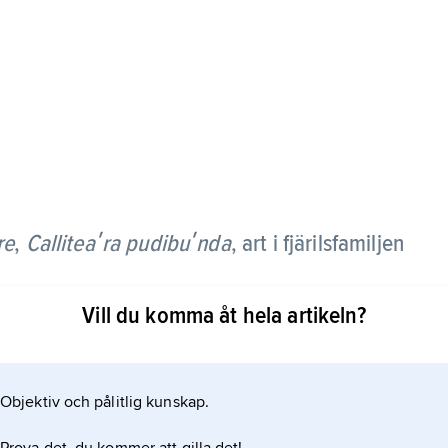
re
,
Calliteaʹra pudibuʹnda
,
art i fjärilsfamiljen
Vill du komma åt hela artikeln?
 gråmelerad med kraftigt hårig kropp. Larven är
h fyra vita borstknippen på ryggen; den lever av blad
Objektiv och pålitlig kunskap.