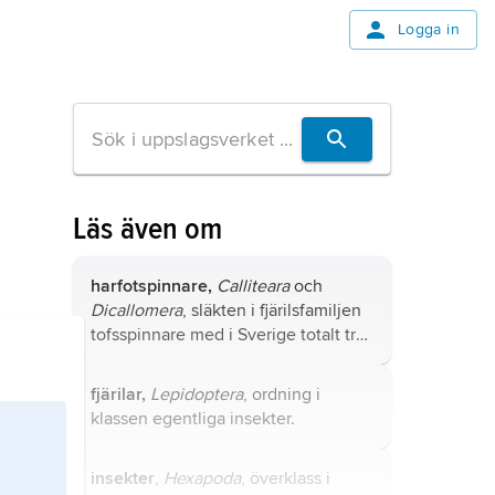
Logga in
Läs även om
harfotspinnare,
Calliteara
och
Dicallomera
, släkten i fjärilsfamiljen
tofsspinnare med i Sverige totalt tre
arter, granharfotspinnare (
C. abietis
),
bokspinnare och askgrå
fjärilar,
Lepidoptera
, ordning i
harfotspinnare (
D. fascelina
).
klassen egentliga insekter.
insekter
,
Hexapoda
, överklass i