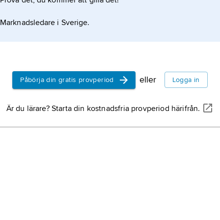
Prova det, du kommer att gilla det!
Marknadsledare i Sverige.
eller
Påbörja din gratis provperiod
Logga in
Är du lärare? Starta din kostnadsfria provperiod härifrån.