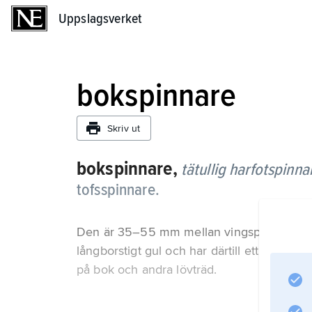
Uppslagsverket
Uppslagsverket
bokspinnare
Skriv ut
bokspinnare,
tätullig harfotspinna
tofsspinnare.
Den är 35–55 mm mellan vingspetsarna och
långborstigt gul och har därtill ett rött oc
på bok och andra lövträd.