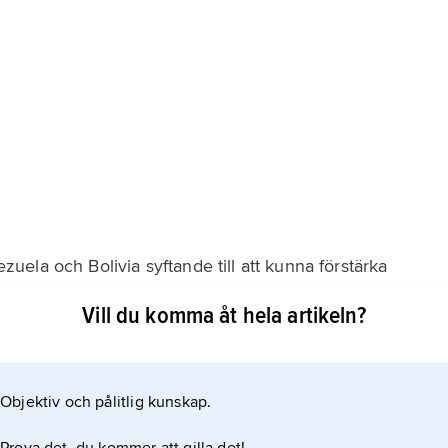
nezuela och Bolivia syftande till att kunna förstärka
ende omorienteringen mot Venezuela innebär ett
Vill du komma åt hela artikeln?
Objektiv och pålitlig kunskap.