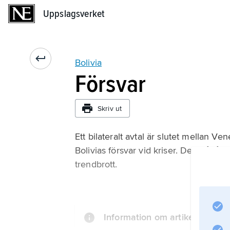
Uppslagsverket
Uppslagsverket
Bolivia
Försvar
Skriv ut
Ett bilateralt avtal är slutet mellan Ve
Bolivias försvar vid kriser. Den pågå
trendbrott.
Information om artikeln