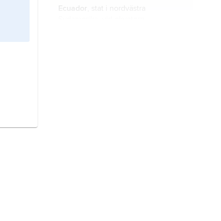
Ecuador
, stat i nordvästra
Sydamerika, vid ekvatorn.
Paraguay
, stat i Sydamerika.
Guatemala
, stat i Centralamerika.
El Salvador
, stat vid stillahavskusten
i Centralamerika.
Uruguay
, stat i sydöstra Sydamerika.