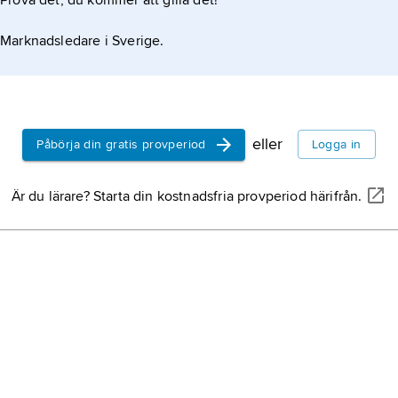
Prova det, du kommer att gilla det!
Marknadsledare i Sverige.
eller
Påbörja din gratis provperiod
Logga in
Är du lärare? Starta din kostnadsfria provperiod härifrån.