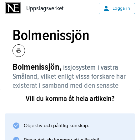
Uppslagsverket
Uppslagsverket
Logga in
Bolmenissjön
Bolmenissjön,
issjösystem i västra
Småland, vilket enligt vissa forskare har
existerat i samband med den senaste
inlandsisens avsmältning från
Vill du komma åt hela artikeln?
Sydsvenska höglandet.
Den teoretiska bakgrunden bygger på att
södra Smålands mer eller mindre horisontella
Objektiv och pålitlig kunskap.
peneplan under isavsmältningsskedet hade