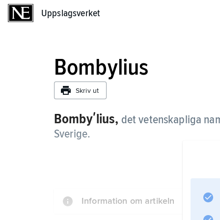
Uppslagsverket
Uppslagsverket
Bombylius
Skriv ut
Bombyʹlius,
det vetenskapliga namn
Sverige.
Information om artikeln