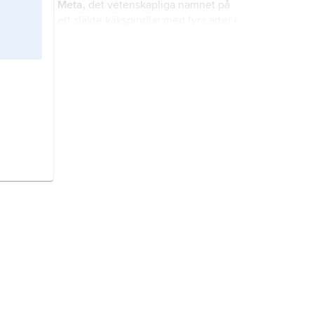
Meta,
det vetenskapliga namnet på
ett släkte käkspindlar med fyra arter i
Sverige, bl.a. källarspindel.
Gymnocephalus,
det vetenskapliga
namnet på ett släkte abborrfiskar
med fyra arter, varav gärs finns i
Sverige.
Lumbricus,
det vetenskapliga
namnet på ett släkte daggmaskar
med fyra arter i Sverige, bl.a.
L.
terrestris
.
Adalia,
det vetenskapliga namnet på
ett släkte nyckelpigor med fyra arter
i Sverige, bl.a.
tvåprickig nyckelpiga
.
Hypoderma,
det vetenskapliga
namnet på ett släkte styngflugor
med fyra arter i Sverige, se vidare