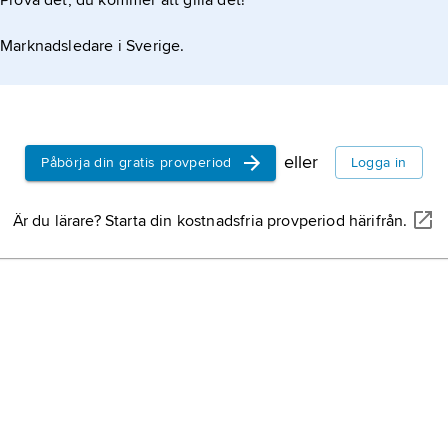
Prova det, du kommer att gilla det!
Marknadsledare i Sverige.
eller
Påbörja din gratis provperiod
Logga in
Är du lärare? Starta din kostnadsfria provperiod härifrån.