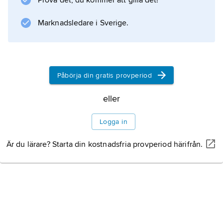
Prova det, du kommer att gilla det!
används till färgtryck, färgning av textilier,
billacker etc.
Marknadsledare i Sverige.
Information om artikeln
Påbörja din gratis provperiod
eller
Logga in
Är du lärare? Starta din kostnadsfria provperiod härifrån.