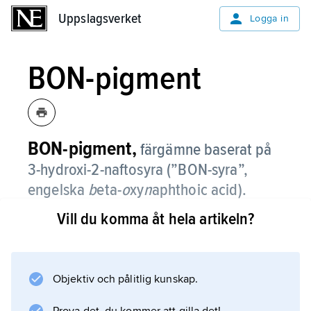
Uppslagsverket
Uppslagsverket
Logga in
BON-pigment
BON-pigment,
färgämne baserat på
3-hydroxi-2-naftosyra (”BON-syra”,
engelska
b
eta-
o
xy
n
aphthoic acid).
Vill du komma åt hela artikeln?
BON-pigment framställs genom att syran
kopplas till olika aminer, varefter salter
framställs med metaller såsom barium,
kalcium, strontium eller mangan. Pigmentet
Objektiv och pålitlig kunskap.
har en gulröd till kastanjebrun färg och