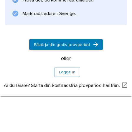
Prova det, du kommer att gilla det!
Marknadsledare i Sverige.
Påbörja din gratis provperiod
eller
Logga in
Är du lärare? Starta din kostnadsfria provperiod härifrån.