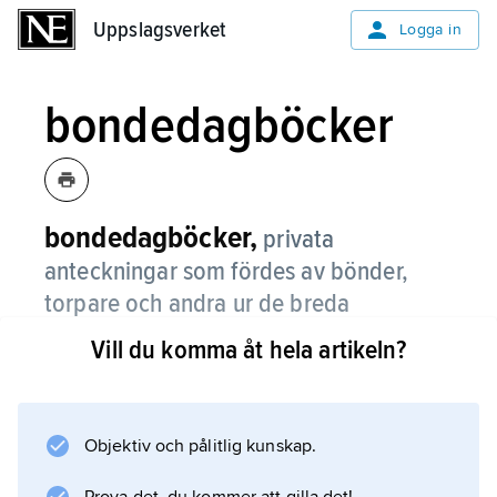
Uppslagsverket
Uppslagsverket
Logga in
bondedagböcker
bondedagböcker,
privata
anteckningar som fördes av bönder,
torpare och andra ur de breda
folklagren under förindustriell tid.
Vill du komma åt hela artikeln?
De blir vanliga från 1700-talets slut. Den
typiska bondedagboken innehåller dagliga
noteringar rörande arbete och väder, men
Objektiv och pålitlig kunskap.
även t.ex. räkenskaper förekommer. En