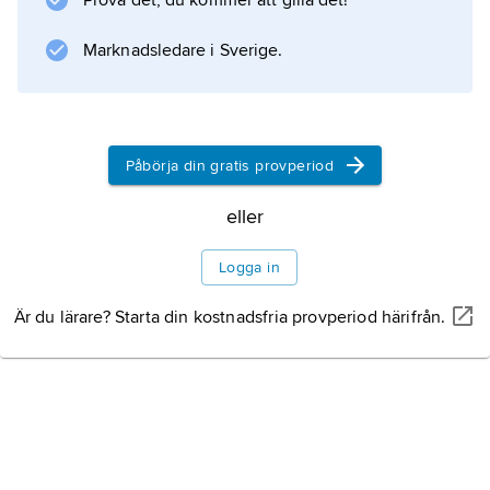
Prova det, du kommer att gilla det!
central registrering för Sverige av detta för
historieforskningen viktiga källmaterial görs på
Marknadsledare i Sverige.
Nordiska museet i Stockholm.
Påbörja din gratis provperiod
Information om artikeln
eller
Logga in
Är du lärare? Starta din kostnadsfria provperiod härifrån.