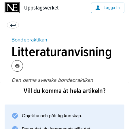
Uppslagsverket
Uppslagsverket
Logga in
Bondepraktikan
Litteraturanvisning
Den gamla svenska bondepraktikan
(utgiven med förord av Sigfrid Svensson;
Vill du komma åt hela artikeln?
1978).
Objektiv och pålitlig kunskap.
Information om artikeln