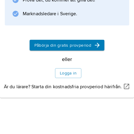
Prova det, du kommer att gilla det!
Marknadsledare i Sverige.
Påbörja din gratis provperiod
eller
Logga in
Är du lärare? Starta din kostnadsfria provperiod härifrån.