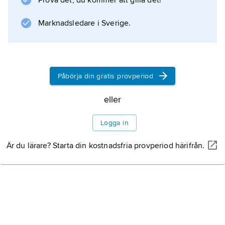
Prova det, du kommer att gilla det!
Marknadsledare i Sverige.
Påbörja din gratis provperiod
eller
Logga in
Är du lärare? Starta din kostnadsfria provperiod härifrån.