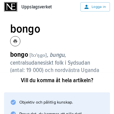
Uppslagsverket
Uppslagsverket
Logga in
bongo
bongo
,
bungu
,
[bɔʹŋgo]
centralsudanesiskt folk i Sydsudan
(antal: 19 000) och nordvästra Uganda
(200 000).
Vill du komma åt hela artikeln?
Bongo decimerades kraftigt av den arabiska
slavhandeln i området. Omkring 40 procent är
muslimer och 45 procent är kristna. De odlar
Objektiv och pålitlig kunskap.
durra, fingerhirs, sesam och tobak, och föder