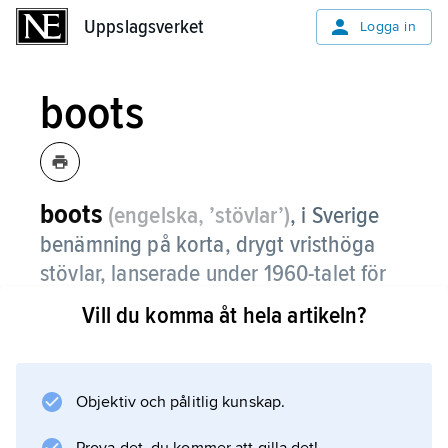
Uppslagsverket
Uppslagsverket
Logga in
boots
boots
(engelska, ’stövlar’)
,
i Sverige
benämning på korta, drygt vristhöga
stövlar, lanserade under 1960-talet för
såväl män som kvinnor.
Vill du komma åt hela artikeln?
Objektiv och pålitlig kunskap.
Information om artikeln