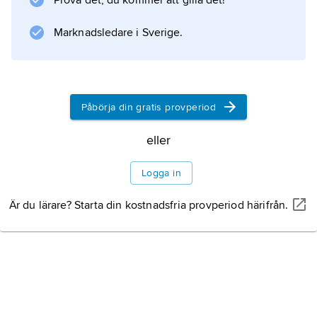
Prova det, du kommer att gilla det!
Marknadsledare i Sverige.
Påbörja din gratis provperiod
eller
Logga in
Är du lärare? Starta din kostnadsfria provperiod härifrån.